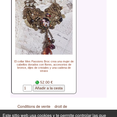
El collar Mes Passions Broc crea una mujer de
cabellos dorados con flores, accesorios de
bronce, dijes de cristales y una cadena de
strass
52.00 €
Conditions de vente
droit de
rétractation
Confidentialité
¿Primer pedido?
Este sitio web usa cookies y te permite controlar las que