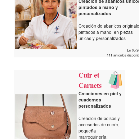
Creación de abanicos único
pintados a mano y
personalizados
Creación de abanicos original
pintados a mano, en piezas
únicas y personalizados
En 05/2
111 artículos disponi
Cuir et
Carnets
Creaciones en piel y
cuadernos
personalizados
Creación de bolsos y
accesorios de cuero,
pequeña
marroquinería: