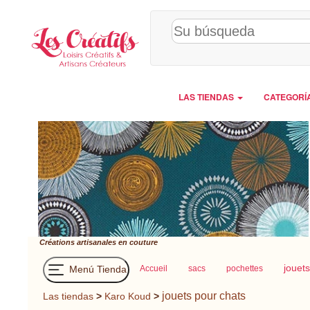
Panel de gestión de cookies
LAS TIENDAS
CATEGORÍ
Créations artisanales en couture
jouet
Menú Tienda
Accueil
sacs
pochettes
jouets pour chats
Las tiendas
>
Karo Koud
>